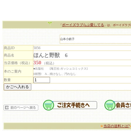
ボーイズラブらぶ愛してる
「
」は、ボーイズラブ
山本小鉄子
商品ID
5056
ほんと野獣 6
商品名
350
当店価格（税込）
（税込）
■出版社 [海王社:ガッシュコミックス]
本のご案内
□状態/ A…焼けなし、汚れなし
数量
★
当店の送料とは?