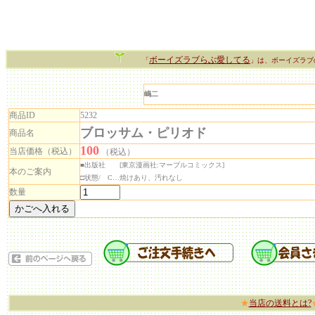
ボーイズラブらぶ愛してる
「
」は、ボーイズラブ
嶋二
商品ID
5232
ブロッサム・ピリオド
商品名
100
当店価格（税込）
（税込）
■出版社 [東京漫画社:マーブルコミックス]
本のご案内
□状態/ C…焼けあり、汚れなし
数量
★
当店の送料とは?