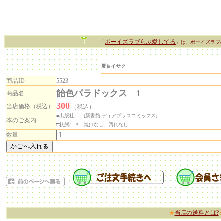
ボーイズラブらぶ愛してる
「
」は、ボーイズラブ
夏目イサク
商品ID
5523
飴色パラドックス 1
商品名
300
当店価格（税込）
（税込）
■出版社 [新書館:ディアプラスコミックス]
本のご案内
□状態/ A…焼けなし、汚れなし
数量
★
当店の送料とは?