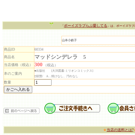
ボーイズラブらぶ愛してる
「
」は、ボーイズラブ
山本小鉄子
商品ID
60334
マッドシンデレラ 5
商品名
300
当店価格（税込）
（税込）
■出版社 [大洋図書:ミリオンコミックス]
本のご案内
□状態/ A…焼けなし、汚れなし
数量
★
当店の送料とは?