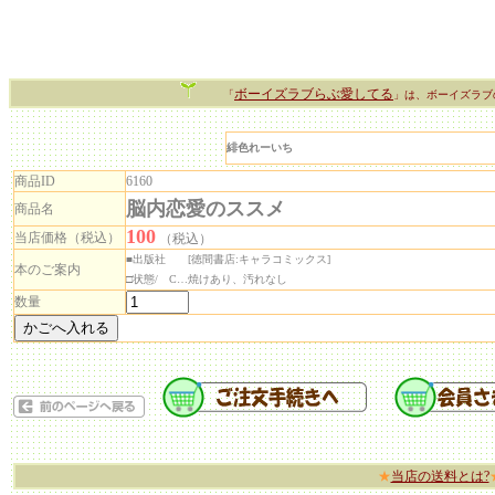
ボーイズラブらぶ愛してる
「
」は、ボーイズラブ
緋色れーいち
商品ID
6160
脳内恋愛のススメ
商品名
100
当店価格（税込）
（税込）
■出版社 [徳間書店:キャラコミックス]
本のご案内
□状態/ C…焼けあり、汚れなし
数量
★
当店の送料とは?