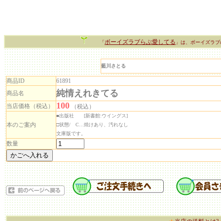
ボーイズラブらぶ愛してる
「
」は、ボーイズラブ
藍川さとる
商品ID
61891
純情えれきてる
商品名
100
当店価格（税込）
（税込）
■出版社 [新書館:ウイングス]
本のご案内
□状態/ C…焼けあり、汚れなし
文庫版です。
数量