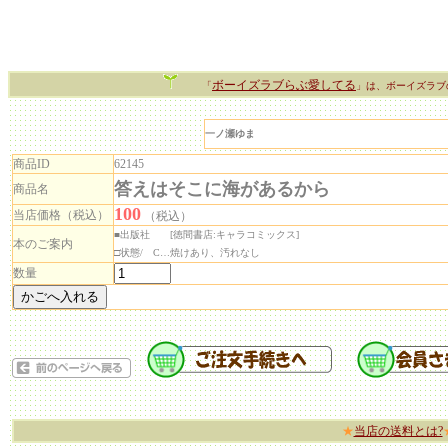
ボーイズラブらぶ愛してる
「
」は、ボーイズラブ
一ノ瀬ゆま
商品ID
62145
答えはそこに海があるから
商品名
100
当店価格（税込）
（税込）
■出版社 [徳間書店:キャラコミックス]
本のご案内
□状態/ C…焼けあり、汚れなし
数量
★
当店の送料とは?