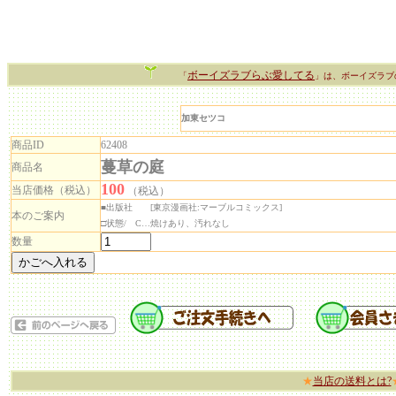
ボーイズラブらぶ愛してる
「
」は、ボーイズラブ
加東セツコ
商品ID
62408
蔓草の庭
商品名
100
当店価格（税込）
（税込）
■出版社 [東京漫画社:マーブルコミックス]
本のご案内
□状態/ C…焼けあり、汚れなし
数量
★
当店の送料とは?