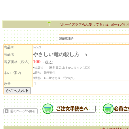
ボーイズラブらぶ愛してる
「
」は、ボーイズラブ
加藤恵理子
商品ID
62521
やさしい竜の殺し方 5
商品名
100
当店価格（税込）
（税込）
■出版社 [角川書店:あすかコミックスDX]
本のご案内
□原作/ 津守時生
□状態/ C…焼けあり、汚れなし
数量