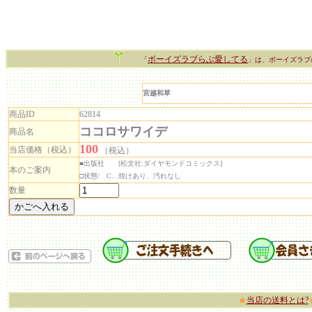
ボーイズラブらぶ愛してる
「
」は、ボーイズラブ
宮越和草
商品ID
62814
ココロサワイデ
商品名
100
当店価格（税込）
（税込）
■出版社 [松文社:ダイヤモンドコミックス]
本のご案内
□状態/ C…焼けあり、汚れなし
数量
★
当店の送料とは?