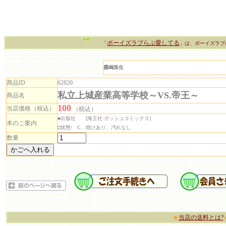
ボーイズラブらぶ愛してる
「
」は、ボーイズラブ
霧嶋珠生
商品ID
62820
私立上城産業高等学校～VS.帝王～
商品名
100
当店価格（税込）
（税込）
■出版社 [海王社:ガッシュコミックス]
本のご案内
□状態/ C…焼けあり、汚れなし
数量
★
当店の送料とは?