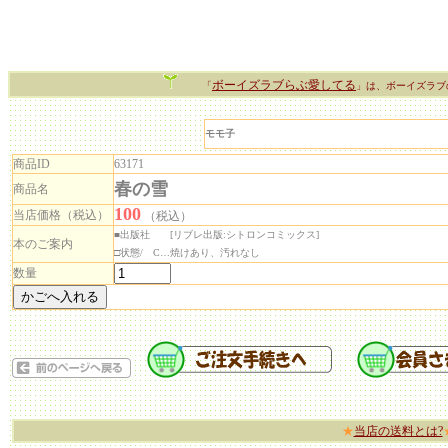
ボーイズラブらぶ愛してる
「
」は、ボーイズラブ
モモ子
商品ID
63171
春の雪
商品名
100
当店価格（税込）
（税込）
■出版社 [リブレ出版:シトロンコミックス]
本のご案内
□状態/ C…焼けあり、汚れなし
数量
★
当店の送料とは?