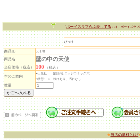
ボーイズラブらぶ愛してる
「
」は、ボーイズラブ
びっけ
商品ID
63178
壁の中の天使
商品名
100
当店価格（税込）
（税込）
■出版社 [茜新社:エッジコミックス]
本のご案内
□状態/ C…焼けあり、汚れなし
数量
★
当店の送料とは?