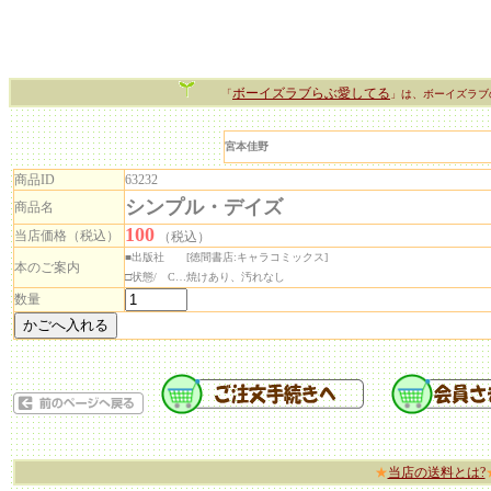
ボーイズラブらぶ愛してる
「
」は、ボーイズラブ
宮本佳野
商品ID
63232
シンプル・デイズ
商品名
100
当店価格（税込）
（税込）
■出版社 [徳間書店:キャラコミックス]
本のご案内
□状態/ C…焼けあり、汚れなし
数量
★
当店の送料とは?