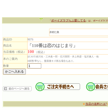
ボーイズラブらぶ愛してる
「
」は、ボーイズラブ
井村仁美
商品ID
9076
「110番は恋のはじまり」
商品名
100
当店価格（税込）
（税込）
□CAST/緑川光・三木眞一郎・石川英郎・井上和彦・塩沢兼人・他
本のご案内
□状態/帯なし、盤面微キズ残る場合もあり。
数量
★
当店の送料とは?