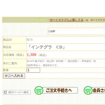
ボーイズラブらぶ愛してる
「
」は、ボーイズラブ
七地寧
商品ID
9173
「インテグラ CD」
商品名
1,300
当店価格（税込）
（税込）
□CAST/森川智之・福山潤・鈴村健一・諏訪部順一・野島健児・他
本のご案内
□状態/帯あり。盤面良好です。
数量