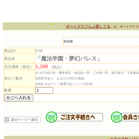
ボーイズラブらぶ愛してる
「
」は、ボーイズラブ
南原兼
商品ID
9196
「魔法学園・夢幻パレス」
商品名
1,200
当店価格（税込）
（税込）
□CAST/緑川光・櫻井孝宏・保志総一郎・三木眞一郎・森川智之・千葉進
本のご案内
□状態/帯あり、おまけCD付の2枚組。
□内容/まほデミー週番日誌シリーズ第3弾
数量