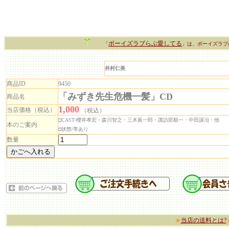
ボーイズラブらぶ愛してる
「
」は、ボーイズラブ
井村仁美
商品ID
9450
「みずき先生危機一髪」CD
商品名
1,000
当店価格（税込）
（税込）
□CAST/櫻井孝宏・森川智之・三木眞一郎・諏訪部順一・中田譲冶・他
本のご案内
□状態/帯あり
数量
★
当店の送料とは?