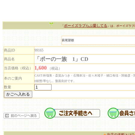
ボーイズラブらぶ愛してる
「
」は、ボーイズラブ
萩尾望都
商品ID
99165
「ポーの一族 1」CD
商品名
1,600
当店価格（税込）
（税込）
CAST/
朴瑠美・斎賀みつき・石飛幸冶・佐々木瑤子・猪口有佳・関俊彦・
本のご案内
□状態/帯なし。盤面良好です。
数量
★
当店の送料とは?