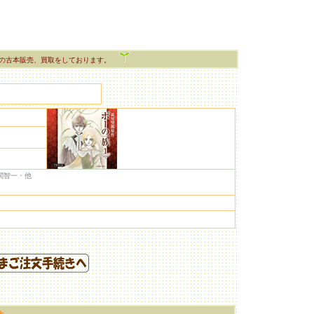
の古本販売、買取をしております。
関智一・他
★