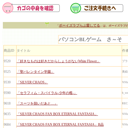
ボーイズラブらぶ愛してる
「
」は、ボーイズラブ
パソコンBLゲーム さ～そ
商品ID
タイトル
作
9520
「好きなものは好きだからしょうがないWhite Flower」
プラ
9525
「聖バレンタイン学園」
美絵
9539
「SILVER CHAOS」
ViVi
9590
「セラフィム・スパイラル-少年の檻-」
b_wo
9618
「スーツを脱いだあと…」
REC
9635
「SILVER CHAOS FAN BOX ETERNAL FANTASIA」
ViVi
9684
「SILVER CHAOS FAN BOX ETERNAL FANTASIA」B品
ViVi