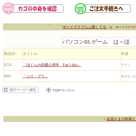
ボーイズラブらぶ愛してる
「
」は、ボーイズラブ
パソコンBLゲーム は～ほ
商品ID
タイトル
作者
9524
「ぼくらの恋愛心理学 Fan`s disc」
アイン
9683
「ぷり・プリ」
あまなっ
★
会員さまの特典と