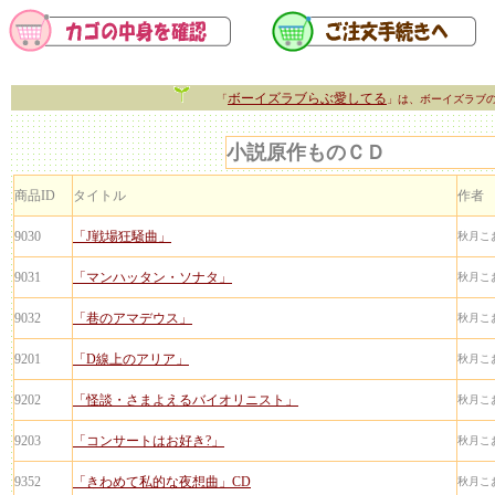
ボーイズラブらぶ愛してる
「
」は、ボーイズラブ
小説原作ものＣＤ
商品ID
タイトル
作者
9030
「J戦場狂騒曲」
秋月こ
9031
「マンハッタン・ソナタ」
秋月こ
9032
「巷のアマデウス」
秋月こ
9201
「D線上のアリア」
秋月こ
9202
「怪談・さまよえるバイオリニスト」
秋月こ
9203
「コンサートはお好き?」
秋月こ
9352
「きわめて私的な夜想曲」CD
秋月こ