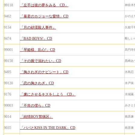
99118
「左手は彼の夢をみる CD」
神奈木
9462
「暴君のカジョーな愛情」CD
かのえ
9134
「月の砂漠殺人事件」
久能千
9474
「BAD BOYS!」CD
剛しい
99001
「琴姫様、乱心!」CD
高円寺
99158
「その腕で溺れたい」CD
黒崎あ
9495
「胸さわぎのナビシート」CD
水島忍
99120
「恋の胸さわぎ」CD
水戸泉
9176
「虜にさせるキスをしよう CD」
水城薫
99003
「不肖の僕ら」CD
みさと
9014
「純情BOY禁猟区」
南原兼
9035
「パパとKISS IN THE DARK」CD
南原兼