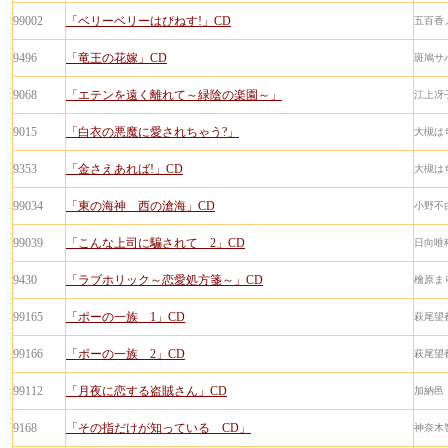
99002
「ベリーベリーはぴねす!」CD
五百香
9496
「竜王の花嫁」CD
斑鳩サ
9068
「エテンを遠く離れて～緑陰の楽園～」
江上冴
9015
「白衣の悪魔に愛されちゃう?」
大槻は
9353
「金さえあれば!」CD
大槻は
99034
「東の海神 西の滄海」CD
小野不
99039
「こんな上司に騙されて 2」CD
日向唯
9430
「ラブホリック～恋愛処方箋～」CD
檜原ま
99165
「ポーの一族 1」CD
萩尾望
99166
「ポーの一族 2」CD
萩尾望
99112
「月夜に恋する盗賊さん」CD
加納邑
9168
「その指だけが知っている CD」
神奈木