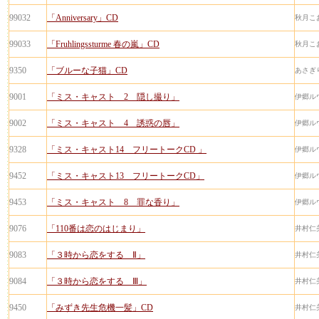
99032
「Anniversary」CD
秋月こ
99033
「Fruhlingssturme 春の嵐」CD
秋月こ
9350
「ブルーな子猫」CD
あさぎ
9001
「ミス・キャスト 2 隠し撮り」
伊郷ル
9002
「ミス・キャスト 4 誘惑の唇」
伊郷ル
9328
「ミス・キャスト14 フリートークCD 」
伊郷ル
9452
「ミス・キャスト13 フリートークCD」
伊郷ル
9453
「ミス・キャスト 8 罪な香り」
伊郷ル
9076
「110番は恋のはじまり」
井村仁
9083
「３時から恋をする Ⅱ」
井村仁
9084
「３時から恋をする Ⅲ」
井村仁
9450
「みずき先生危機一髪」CD
井村仁