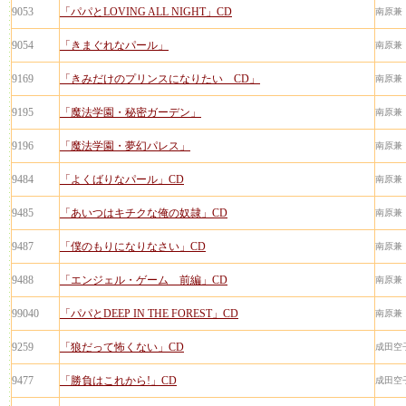
9053
「パパとLOVING ALL NIGHT」CD
南原兼
9054
「きまぐれなパール」
南原兼
9169
「きみだけのプリンスになりたい CD」
南原兼
9195
「魔法学園・秘密ガーデン」
南原兼
9196
「魔法学園・夢幻パレス」
南原兼
9484
「よくばりなパール」CD
南原兼
9485
「あいつはキチクな俺の奴隷」CD
南原兼
9487
「僕のもりになりなさい」CD
南原兼
9488
「エンジェル・ゲーム 前編」CD
南原兼
99040
「パパとDEEP IN THE FOREST」CD
南原兼
9259
「狼だって怖くない」CD
成田空
9477
「勝負はこれから!」CD
成田空