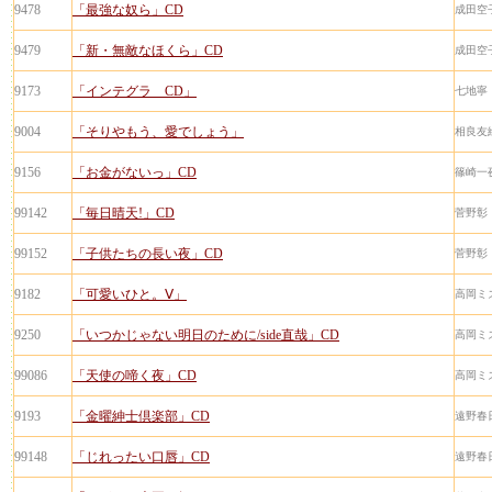
9478
「最強な奴ら」CD
成田空
9479
「新・無敵なほくら」CD
成田空
9173
「インテグラ CD」
七地寧
9004
「そりやもう、愛でしょう」
相良友
9156
「お金がないっ」CD
篠崎一
99142
「毎日晴天!」CD
菅野彰
99152
「子供たちの長い夜」CD
菅野彰
9182
「可愛いひと。Ⅴ」
高岡ミ
9250
「いつかじゃない明日のために/side直哉」CD
高岡ミ
99086
「天使の啼く夜」CD
高岡ミ
9193
「金曜紳士倶楽部」CD
遠野春
99148
「じれったい口唇」CD
遠野春