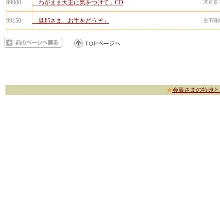
99000
「わがまま大王に気をつけて」CD
若月京
99150
「旦那さま、お手をどうぞ」
吉田珠
★
会員さまの特典と